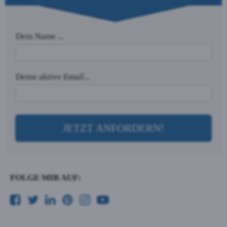
Dein Name ...
Deine aktive Email...
JETZT ANFORDERN!
FOLGE MIR AUF: