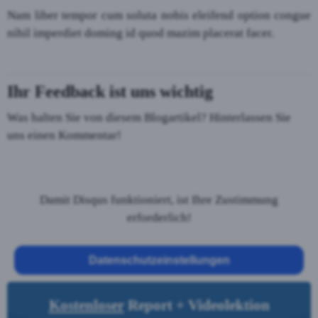
Nam liber tempor cum soluta nobis eleifend option congue
nihil imperdiet doming id quod mazim placerat facer.
Ihr Feedback ist uns wichtig
Was halten Sie von diesem Blogartikel? Hinterlassen Sie
uns einen Kommentar!
Damit Disqus funktioniert, ist Ihre Zustimmung
erforderlich!
Datenschutzeinstellungen
Kostenloser
Report + Videolektion