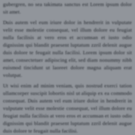
gubergren, no sea takimata sanctus est Lorem ipsum dolor
sit amet.
Duis autem vel eum iriure dolor in hendrerit in vulputate
velit esse molestie consequat, vel illum dolore eu feugiat
nulla facilisis at vero eros et accumsan et iusto odio
dignissim qui blandit praesent luptatum zzril delenit augue
duis dolore te feugait nulla facilisi. Lorem ipsum dolor sit
amet, consectetuer adipiscing elit, sed diam nonummy nibh
euismod tincidunt ut laoreet dolore magna aliquam erat
volutpat.
Ut wisi enim ad minim veniam, quis nostrud exerci tation
ullamcorper suscipit lobortis nisl ut aliquip ex ea commodo
consequat. Duis autem vel eum iriure dolor in hendrerit in
vulputate velit esse molestie consequat, vel illum dolore eu
feugiat nulla facilisis at vero eros et accumsan et iusto odio
dignissim qui blandit praesent luptatum zzril delenit augue
duis dolore te feugait nulla facilisi.